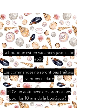
La boutique est en vacances jusqu'à fin
août
Les commandes ne seront pas traitées
avant cette date
RDV fin août avec des promotions
pour les 10 ans de la boutique !