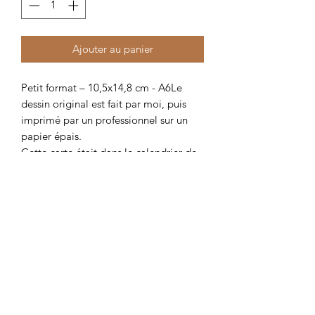
Ajouter au panier
Petit format – 10,5x14,8 cm - A6Le
dessin original est fait par moi, puis
imprimé par un professionnel sur un
papier épais.
Cette carte était dans le calendrier de
l’Avent 2023
Produits similaires