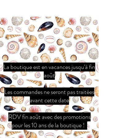
La boutique est en vacances jusqu'à fin
août
Les commandes ne seront pas traitées
avant cette date
RDV fin août avec des promotions
pour les 10 ans de la boutique !