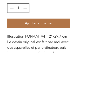
Ajouter au panier
Illustration FORMAT A4 – 21x29,7 cm 
Le dessin original est fait par moi avec 
des aquarelles et par ordinateur, puis 
imprimé par un professionnel sur un 
papier de 400 g/m².
Produits similaires