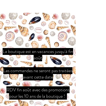
La boutique est en vacances jusqu'à fin
août
Les commandes ne seront pas traitées
avant cette date
RDV fin août avec des promotions
pour les 10 ans de la boutique !