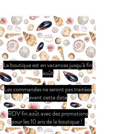
La boutique est en vacances jusqu'à fin
août
Les commandes ne seront pas traitées
avant cette date
RDV fin août avec des promotions
pour les 10 ans de la boutique !