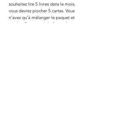
souhaitez lire 5 livres dans le mois,
vous devrez piocher 5 cartes. Vous
n’avez qu’à mélanger le paquet et
piocher 5 cartes, de la façon dont vous
le souhaitez, puis vous n’aurez plus
qu’à choisir des livres correspondants
avec les cartes piochées ! Ainsi, vous
pouvez choisir votre pile à lire du mois,
de la saison, de l’année… comme vous
le voulez ! En suivant votre rythme de
lecture ou en vous mettant au défi !
Vous pouvez aussi piocher seulement
une carte pour votre prochaine lecture,
beaucoup de variantes sont possibles.
Le jeu de la PAL a été crée par Elise
(abookandacup) et moi
(elaineillustration)