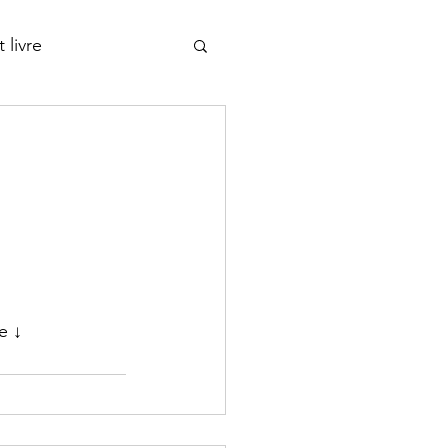
 livre
e ↓