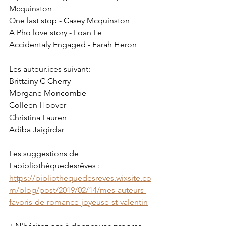
Mcquinston
One last stop - Casey Mcquinston
A Pho love story - Loan Le
Accidentaly Engaged - Farah Heron
Les auteur.ices suivant:
Brittainy C Cherry
Morgane Moncombe
Colleen Hoover
Christina Lauren
Adiba Jaigirdar
Les suggestions de 
Labibliothèquedesrêves : 
https://bibliothequedesreves.wixsite.co
m/blog/post/2019/02/14/mes-auteurs-
favoris-de-romance-joyeuse-st-valentin