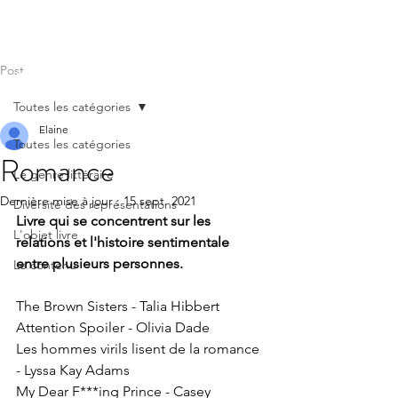
Post
Toutes les catégories
Elaine
Toutes les catégories
Romance
Le genre littéraire
Dernière mise à jour :
15 sept. 2021
Diversité des représentations
Livre qui se concentrent sur les 
L'objet livre
relations et l'histoire sentimentale 
entre plusieurs personnes.
Le contenu
The Brown Sisters - Talia Hibbert
Attention Spoiler - Olivia Dade
Les hommes virils lisent de la romance 
- Lyssa Kay Adams
My Dear F***ing Prince - Casey 