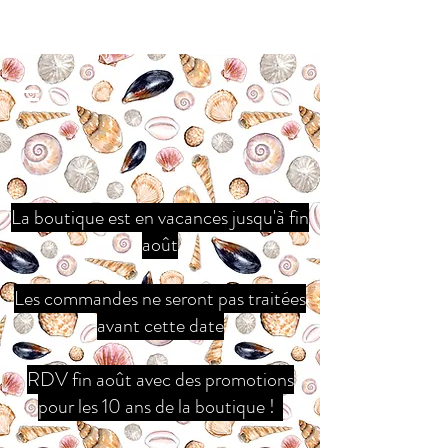
La boutique est en vacances jusqu'à fin
août
Les commandes ne seront pas traitées
avant cette date
RDV fin août avec des promotions
pour les 10 ans de la boutique !