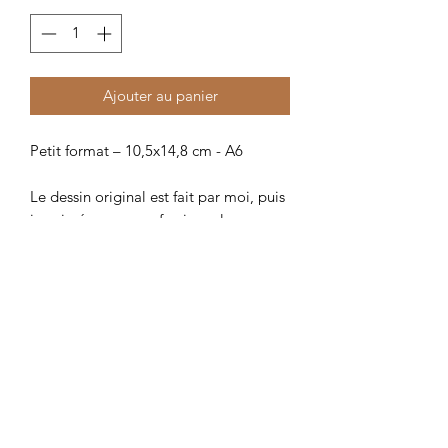
Ajouter au panier
Petit format – 10,5x14,8 cm - A6
Le dessin original est fait par moi, puis
imprimé par un professionnel sur un
papier épais.
Produits similaires