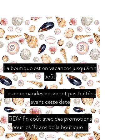
La boutique est en vacances jusqu'à fin
août
Les commandes ne seront pas traitées
avant cette date
RDV fin août avec des promotions
pour les 10 ans de la boutique !